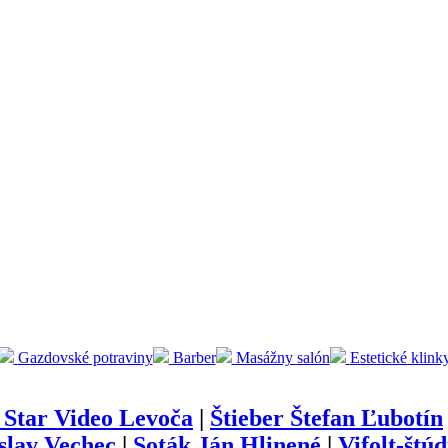
Gazdovské potraviny
Barber
Masážny salón
Estetické klink
 Star Video Levoča
|
Štieber Štefan Ľubotín
lav Vechec
|
Soták Ján Hlinené
|
Vifolt-štú