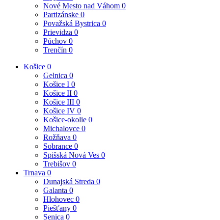
Nové Mesto nad Váhom
0
Partizánske
0
Považská Bystrica
0
Prievidza
0
Púchov
0
Trenčín
0
Košice
0
Gelnica
0
Košice I
0
Košice II
0
Košice III
0
Košice IV
0
Košice-okolie
0
Michalovce
0
Rožňava
0
Sobrance
0
Spišská Nová Ves
0
Trebišov
0
Trnava
0
Dunajská Streda
0
Galanta
0
Hlohovec
0
Piešťany
0
Senica
0