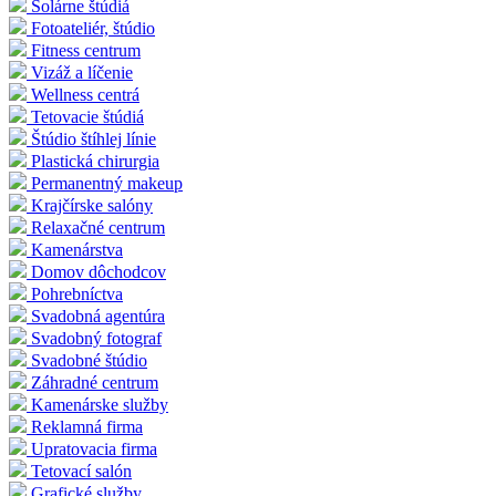
Solárne štúdiá
Fotoateliér, štúdio
Fitness centrum
Vizáž a líčenie
Wellness centrá
Tetovacie štúdiá
Štúdio štíhlej línie
Plastická chirurgia
Permanentný makeup
Krajčírske salóny
Relaxačné centrum
Kamenárstva
Domov dôchodcov
Pohrebníctva
Svadobná agentúra
Svadobný fotograf
Svadobné štúdio
Záhradné centrum
Kamenárske služby
Reklamná firma
Upratovacia firma
Tetovací salón
Grafické služby