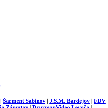
y
|
Šarment Sabinov
|
J.S.M. Bardejov
|
FDV
dio Zámutov
|
DzurmanVideo Levoča
|