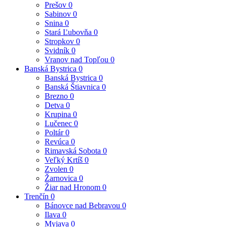
Prešov
0
Sabinov
0
Snina
0
Stará Ľubovňa
0
Stropkov
0
Svidník
0
Vranov nad Topľou
0
Banská Bystrica
0
Banská Bystrica
0
Banská Štiavnica
0
Brezno
0
Detva
0
Krupina
0
Lučenec
0
Poltár
0
Revúca
0
Rimavská Sobota
0
Veľký Krtíš
0
Zvolen
0
Žarnovica
0
Žiar nad Hronom
0
Trenčín
0
Bánovce nad Bebravou
0
Ilava
0
Myjava
0