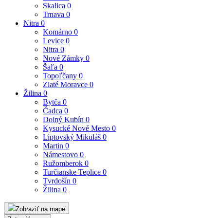
Skalica
0
Trnava
0
Nitra
0
Komárno
0
Levice
0
Nitra
0
Nové Zámky
0
Šaľa
0
Topoľčany
0
Zlaté Moravce
0
Žilina
0
Bytča
0
Čadca
0
Dolný Kubín
0
Kysucké Nové Mesto
0
Liptovský Mikuláš
0
Martin
0
Námestovo
0
Ružomberok
0
Turčianske Teplice
0
Tvrdošín
0
Žilina
0
Zobraziť na mape