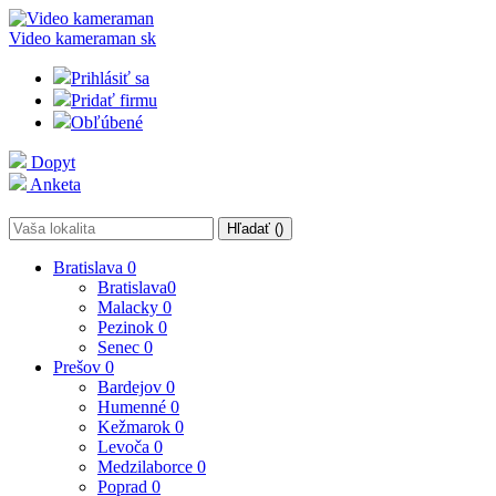
Video kameraman
sk
Prihlásiť sa
Pridať firmu
Obľúbené
Dopyt
Anketa
Hľadať (
)
Bratislava
0
Bratislava
0
Malacky
0
Pezinok
0
Senec
0
Prešov
0
Bardejov
0
Humenné
0
Kežmarok
0
Levoča
0
Medzilaborce
0
Poprad
0