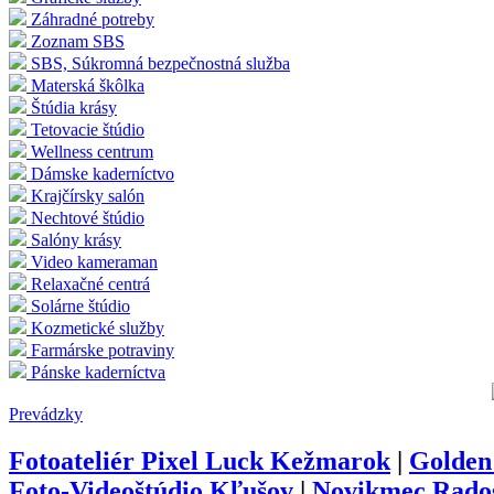
Záhradné potreby
Zoznam SBS
SBS, Súkromná bezpečnostná služba
Materská škôlka
Štúdia krásy
Tetovacie štúdio
Wellness centrum
Dámske kaderníctvo
Krajčírsky salón
Nechtové štúdio
Salóny krásy
Video kameraman
Relaxačné centrá
Solárne štúdio
Kozmetické služby
Farmárske potraviny
Pánske kaderníctva
Prevádzky
Fotoateliér Pixel Luck Kežmarok
|
Golden
Foto-Videoštúdio Kľušov
|
Novikmec Rados