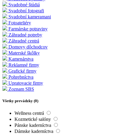
Svadobné štúdiá
Svadobní fotografi
Svadobní kameramani
Fotoateliéry
Farmárske potraviny
Záhradné potreby
Záhradné centrá
Domovy dôchodcov
Materské škôlky
Kamenárstva
Reklamné firmy
Grafické firmy
Pohrebníctva
Upratovacie firmy
Zoznam SBS
Všetky prevádzky (
0
)
Wellness centrá
Kozmetické salóny
Pánske kaderníctva
Dámske kaderníctva