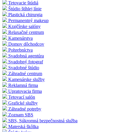
Tetovacie štúdiá
Štúdio štíhlej línie
Plastická chirurgia
Permanentný makeup
Krajčírske salóny
Relaxačné centrum
Kamenárstva
Domov dôchodcov
Pohrebníctva
Svadobná agentúra
Svadobný fotograf
Svadobné štúdio
Záhradné centrum
Kamenárske služby
Reklamná firma
Upratovacia firma
Tetovací salón
Grafické služby
Záhradné potreby
Zoznam SBS
SBS, Súkromná bezpečnostná služba
Materská škôlka