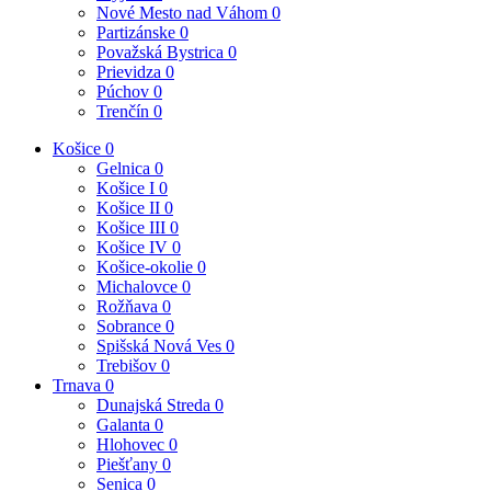
Nové Mesto nad Váhom
0
Partizánske
0
Považská Bystrica
0
Prievidza
0
Púchov
0
Trenčín
0
Košice
0
Gelnica
0
Košice I
0
Košice II
0
Košice III
0
Košice IV
0
Košice-okolie
0
Michalovce
0
Rožňava
0
Sobrance
0
Spišská Nová Ves
0
Trebišov
0
Trnava
0
Dunajská Streda
0
Galanta
0
Hlohovec
0
Piešťany
0
Senica
0