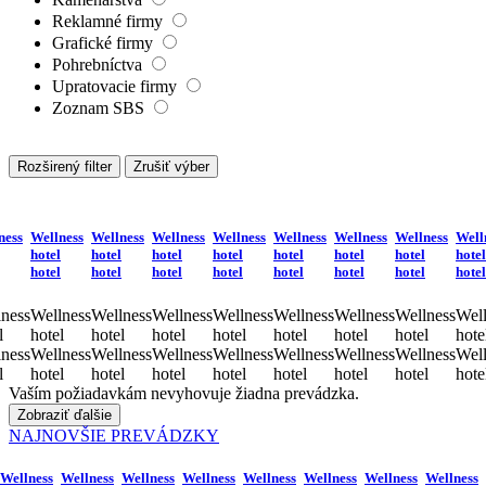
Reklamné firmy
Grafické firmy
Pohrebníctva
Upratovacie firmy
Zoznam SBS
Rozširený filter
Zrušiť výber
ness
Wellness
Wellness
Wellness
Wellness
Wellness
Wellness
Wellness
Well
hotel
hotel
hotel
hotel
hotel
hotel
hotel
hotel
hotel
hotel
hotel
hotel
hotel
hotel
hotel
hotel
ness
Wellness
Wellness
Wellness
Wellness
Wellness
Wellness
Wellness
Well
l
hotel
hotel
hotel
hotel
hotel
hotel
hotel
hote
ness
Wellness
Wellness
Wellness
Wellness
Wellness
Wellness
Wellness
Well
l
hotel
hotel
hotel
hotel
hotel
hotel
hotel
hote
Vaším požiadavkám nevyhovuje žiadna prevádzka.
Zobraziť ďalšie
NAJNOVŠIE PREVÁDZKY
Wellness
Wellness
Wellness
Wellness
Wellness
Wellness
Wellness
Wellness