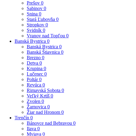
Prešov
0
Sabinov
0
Snina
0
Stará Ľubovňa
0
Stropkov
0
Svidník
0
Vranov nad Topľou
0
Banská Bystrica
0
Banská Bystrica
0
Banská Štiavnica
0
Brezno
0
Detva
0
Krupina
0
Lučenec
0
Poltár
0
Revúca
0
Rimavská Sobota
0
Veľký Krtíš
0
Zvolen
0
Žarnovica
0
Žiar nad Hronom
0
Trenčín
0
Bánovce nad Bebravou
0
Ilava
0
Myjava
0