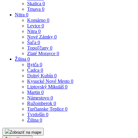
Skalica
0
Trnava
0
Nitra
0
Komárno
0
Levice
0
Nitra
0
Nové Zámky
0
Šaľa
0
Topoľčany
0
Zlaté Moravce
0
Žilina
0
Bytča
0
Čadca
0
Dolný Kubín
0
Kysucké Nové Mesto
0
Liptovský Mikuláš
0
Martin
0
Námestovo
0
Ružomberok
0
Turčianske Teplice
0
Tvrdošín
0
Žilina
0
Zobraziť na mape