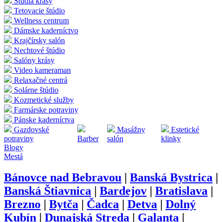
Štúdia krásy
Tetovacie štúdio
Wellness centrum
Dámske kaderníctvo
Krajčírsky salón
Nechtové štúdio
Salóny krásy
Video kameraman
Relaxačné centrá
Solárne štúdio
Kozmetické služby
Farmárske potraviny
Pánske kaderníctva
Gazdovské
Masážny
Estetické
potraviny
Barber
salón
klinky
Blogy
Mestá
Bánovce nad Bebravou
|
Banská Bystrica
|
Banská Štiavnica
|
Bardejov
|
Bratislava
|
Brezno
|
Bytča
|
Čadca
|
Detva
|
Dolný
Kubín
|
Dunajská Streda
|
Galanta
|