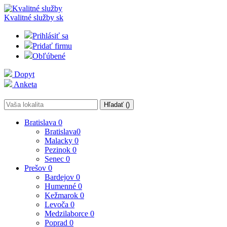
Kvalitné služby
sk
Prihlásiť sa
Pridať firmu
Obľúbené
Dopyt
Anketa
Hľadať (
)
Bratislava
0
Bratislava
0
Malacky
0
Pezinok
0
Senec
0
Prešov
0
Bardejov
0
Humenné
0
Kežmarok
0
Levoča
0
Medzilaborce
0
Poprad
0