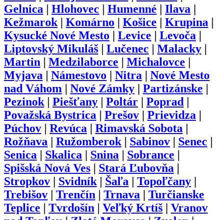
Gelnica
|
Hlohovec
|
Humenné
|
Ilava
|
Kežmarok
|
Komárno
|
Košice
|
Krupina
|
Kysucké Nové Mesto
|
Levice
|
Levoča
|
Liptovský Mikuláš
|
Lučenec
|
Malacky
|
Martin
|
Medzilaborce
|
Michalovce
|
Myjava
|
Námestovo
|
Nitra
|
Nové Mesto
nad Váhom
|
Nové Zámky
|
Partizánske
|
Pezinok
|
Piešťany
|
Poltár
|
Poprad
|
Považská Bystrica
|
Prešov
|
Prievidza
|
Púchov
|
Revúca
|
Rimavská Sobota
|
Rožňava
|
Ružomberok
|
Sabinov
|
Senec
|
Senica
|
Skalica
|
Snina
|
Sobrance
|
Spišská Nová Ves
|
Stará Ľubovňa
|
Stropkov
|
Svidník
|
Šaľa
|
Topoľčany
|
Trebišov
|
Trenčín
|
Trnava
|
Turčianske
Teplice
|
Tvrdošín
|
Veľký Krtíš
|
Vranov