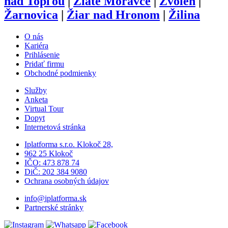
nad Topľou
|
Zlaté Moravce
|
Zvolen
|
Žarnovica
|
Žiar nad Hronom
|
Žilina
O nás
Kariéra
Prihlásenie
Pridať firmu
Obchodné podmienky
Služby
Anketa
Virtual Tour
Dopyt
Internetová stránka
Iplatforma s.r.o. Klokoč 28,
962 25 Klokoč
IČO: 473 878 74
DiČ: 202 384 9080
Ochrana osobných údajov
info@iplatforma.sk
Partnerské stránky