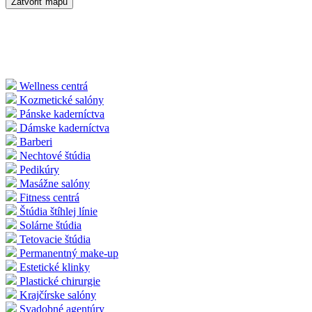
Zatvoriť mapu
Wellness centrá
Kozmetické salóny
Pánske kaderníctva
Dámske kaderníctva
Barberi
Nechtové štúdia
Pedikúry
Masážne salóny
Fitness centrá
Štúdia štíhlej línie
Solárne štúdia
Tetovacie štúdia
Permanentný make-up
Estetické klinky
Plastické chirurgie
Krajčírske salóny
Svadobné agentúry