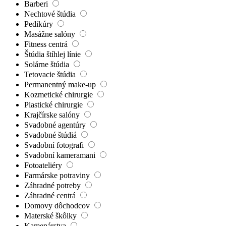
Barberi
Nechtové štúdia
Pedikúry
Masážne salóny
Fitness centrá
Štúdia štíhlej línie
Solárne štúdia
Tetovacie štúdia
Permanentný make-up
Kozmetické chirurgie
Plastické chirurgie
Krajčírske salóny
Svadobné agentúry
Svadobné štúdiá
Svadobní fotografi
Svadobní kameramani
Fotoateliéry
Farmárske potraviny
Záhradné potreby
Záhradné centrá
Domovy dôchodcov
Materské škôlky
Kamenárstva