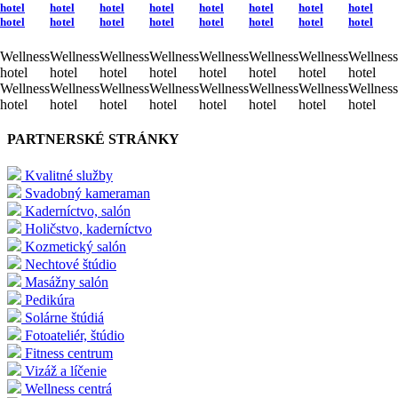
hotel
hotel
hotel
hotel
hotel
hotel
hotel
hotel
hotel
hotel
hotel
hotel
hotel
hotel
hotel
hotel
Wellness
Wellness
Wellness
Wellness
Wellness
Wellness
Wellness
Wellness
hotel
hotel
hotel
hotel
hotel
hotel
hotel
hotel
Wellness
Wellness
Wellness
Wellness
Wellness
Wellness
Wellness
Wellness
hotel
hotel
hotel
hotel
hotel
hotel
hotel
hotel
PARTNERSKÉ STRÁNKY
Kvalitné služby
Svadobný kameraman
Kaderníctvo, salón
Holičstvo, kaderníctvo
Kozmetický salón
Nechtové štúdio
Masážny salón
Pedikúra
Solárne štúdiá
Fotoateliér, štúdio
Fitness centrum
Vizáž a líčenie
Wellness centrá