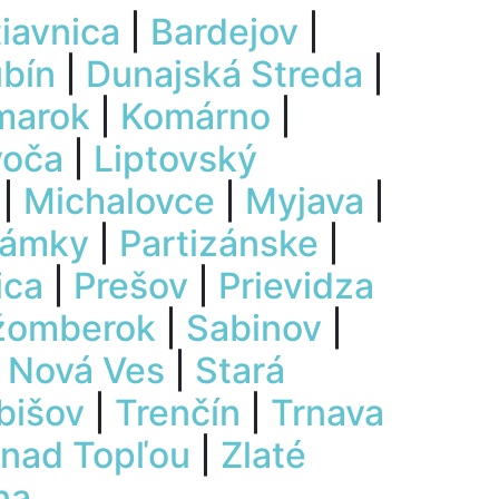
iavnica
|
Bardejov
|
ubín
|
Dunajská Streda
|
marok
|
Komárno
|
voča
|
Liptovský
|
Michalovce
|
Myjava
|
Zámky
|
Partizánske
|
ica
|
Prešov
|
Prievidza
žomberok
|
Sabinov
|
 Nová Ves
|
Stará
bišov
|
Trenčín
|
Trnava
 nad Topľou
|
Zlaté
ina