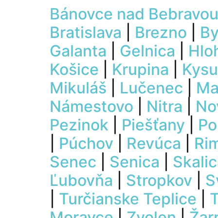
Bánovce nad Bebravo
Bratislava
|
Brezno
|
By
Galanta
|
Gelnica
|
Hlo
Košice
|
Krupina
|
Kysu
Mikuláš
|
Lučenec
|
Ma
Námestovo
|
Nitra
|
No
Pezinok
|
Piešťany
|
Po
|
Púchov
|
Revúca
|
Ri
Senec
|
Senica
|
Skali
Ľubovňa
|
Stropkov
|
S
|
Turčianske Teplice
|
T
Moravce
|
Zvolen
|
Žar