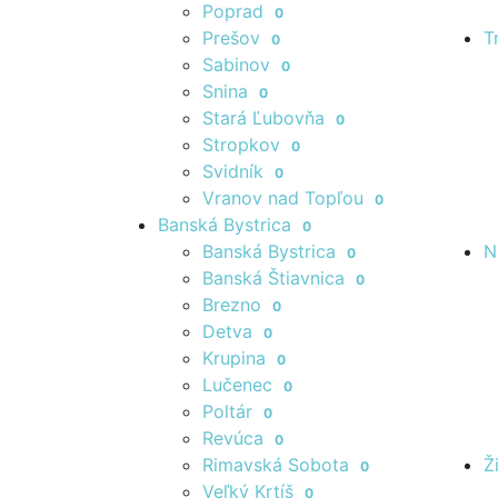
Poprad
0
Prešov
T
0
Sabinov
0
Snina
0
Stará Ľubovňa
0
Stropkov
0
Svidník
0
Vranov nad Topľou
0
Banská Bystrica
0
Banská Bystrica
N
0
Banská Štiavnica
0
Brezno
0
Detva
0
Krupina
0
Lučenec
0
Poltár
0
Revúca
0
Rimavská Sobota
Ž
0
Veľký Krtíš
0