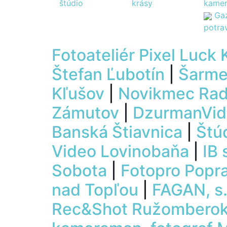
štúdio
krásy
kame
Ga
potra
Fotoateliér Pixel Luck
Štefan Ľubotín
|
Šarme
Kľušov
|
Novikmec Rad
Zámutov
|
DzurmanVid
Banská Štiavnica
|
Štú
Video Lovinobaňa
|
IB 
Sobota
|
Fotopro Popr
nad Topľou
|
FAGAN, s.
Rec&Shot Ružombero