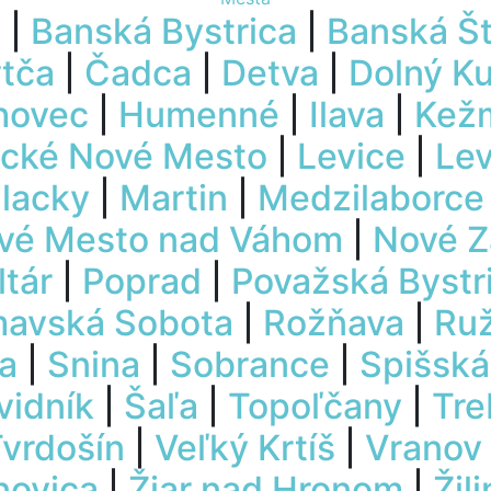
u
|
Banská Bystrica
|
Banská Št
tča
|
Čadca
|
Detva
|
Dolný K
hovec
|
Humenné
|
Ilava
|
Kež
cké Nové Mesto
|
Levice
|
Le
lacky
|
Martin
|
Medzilaborce
vé Mesto nad Váhom
|
Nové 
ltár
|
Poprad
|
Považská Bystr
mavská Sobota
|
Rožňava
|
Ru
ca
|
Snina
|
Sobrance
|
Spišská
vidník
|
Šaľa
|
Topoľčany
|
Tre
vrdošín
|
Veľký Krtíš
|
Vranov
novica
|
Žiar nad Hronom
|
Žil