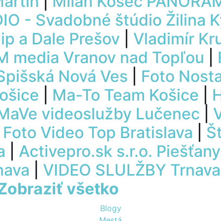
artin
|
Milan Kosec PANORÁM
O - Svadobné štúdio Žilina 
p a Dale Prešov
|
Vladimír Kr
M media Vranov nad Topľou
|
 Spišská Nová Ves
|
Foto Nosta
Košice
|
Ma-To Team Košice
|
H
MaVe videoslužby Lučenec
|
|
Foto Video Top Bratislava
|
Š
a
|
Activepro.sk s.r.o. Piešťany
nava
|
VIDEO SLULŽBY Trnava
Zobraziť všetko
Blogy
Mestá