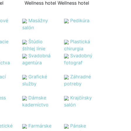
el
Wellness hotel Wellness hotel
tové
Masážny
Pedikúra
salón
acie
Štúdio
Plastická
štíhlej línie
chirurgia
Svadobná
Svadobný
íctva
agentúra
fotograf
ací
Grafické
Záhradné
služby
potreby
ess
Dámske
Krajčírsky
kaderníctvo
salón
tické
Farmárske
Pánske