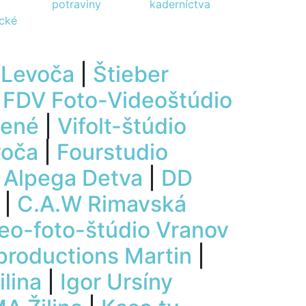
potraviny
kaderníctva
ické
 Levoča
|
Štieber
|
FDV Foto-Videoštúdio
nené
|
Vifolt-štúdio
voča
|
Fourstudio
|
Alpega Detva
|
DD
|
C.A.W Rimavská
eo-foto-štúdio Vranov
productions Martin
|
lina
|
Igor Ursíny