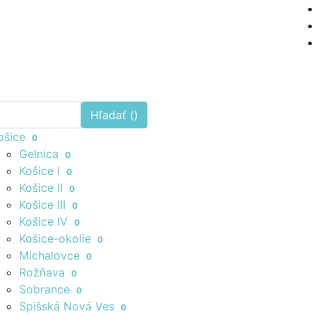
Hľadať (
)
ošice
0
Gelnica
0
Košice I
0
Košice II
0
Košice III
0
Košice IV
0
Košice-okolie
0
Michalovce
0
Rožňava
0
Sobrance
0
Spišská Nová Ves
0