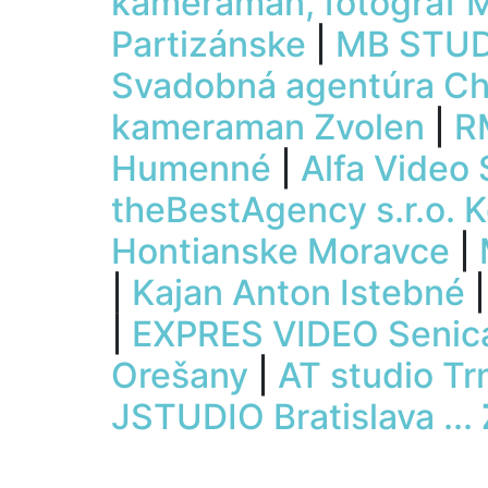
kameraman, fotograf M
Partizánske
|
MB STUDI
Svadobná agentúra Chi
kameraman Zvolen
|
R
Humenné
|
Alfa Video
theBestAgency s.r.o. 
Hontianske Moravce
|
|
Kajan Anton Istebné
|
EXPRES VIDEO Senic
Orešany
|
AT studio Tr
JSTUDIO Bratislava
...