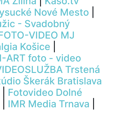
A Žilina
|
Kaso.tv
Kysucké Nové Mesto
|
užic - Svadobný
FOTO-VIDEO MJ
lgia Košice
|
-ART foto - video
VIDEOSLUŽBA Trstená
túdio Škerák Bratislava
|
Fotovideo Dolné
|
IMR Media Trnava
|