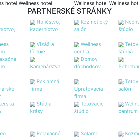
s hotel Wellness hotel
Wellness hotel Wellness hot
PARTNERSKÉ STRÁNKY
Holičstvo,
Kozmetický
Nech
níctvo,
kaderníctvo
salón
štúdio
ness
Vizáž a
Wellness
Tetov
um
líčenie
centrá
štúdiá
laxačné
Domov
um
Kamenárstva
dôchodcov
Pohrebn
Reklamná
Tetov
árske
firma
Upratovacia
salón
y
firma
terská
Štúdia
Tetovacie
Welln
a
krásy
štúdio
centrum
deo
Relaxačné
Solárne
Kozme