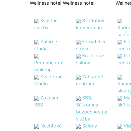
Wellness hotel Wellness hotel
Wellnes
Kvalitné
Svadobný
služby
kameraman
Kader
salón
Solárne
Fotoateliér,
Fit
štúdiá
štúdio
centr
Krajčírske
Re
Permanentný
salóny
centr
makeup
Svadobné
Záhradné
štúdio
centrum
Kamen
služb
Zoznam
SBS,
Ma
SBS
Súkromná
škôlk
bezpečnostná
služba
Nechtové
Salóny
Vi