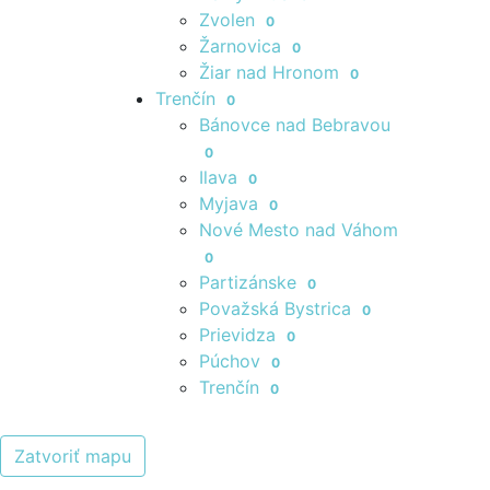
Zvolen
0
Žarnovica
0
Žiar nad Hronom
0
Trenčín
0
Bánovce nad Bebravou
0
Ilava
0
Myjava
0
Nové Mesto nad Váhom
0
Partizánske
0
Považská Bystrica
0
Prievidza
0
Púchov
0
Trenčín
0
Zatvoriť mapu