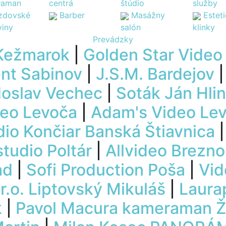
raman
centrá
štúdio
služby
zdovské
Barber
Masážny
Estet
viny
salón
klinky
Prevádzky
 Kežmarok
|
Golden Star Video
nt Sabinov
|
J.S.M. Bardejov
oslav Vechec
|
Soták Ján Hli
eo Levoča
|
Adam's Video Le
dio Končiar Banská Štiavnica
studio Poltár
|
Allvideo Brezno
ad
|
Sofi Production Poša
|
Vid
r.o. Liptovský Mikuláš
|
Laura
k
|
Pavol Macura kameraman Ži