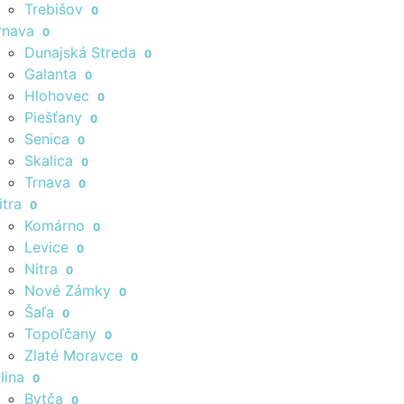
Trebišov
0
rnava
0
Dunajská Streda
0
Galanta
0
Hlohovec
0
Piešťany
0
Senica
0
Skalica
0
Trnava
0
itra
0
Komárno
0
Levice
0
Nitra
0
Nové Zámky
0
Šaľa
0
Topoľčany
0
Zlaté Moravce
0
ilina
0
Bytča
0