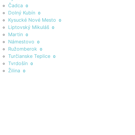
Čadca
0
Dolný Kubín
0
Kysucké Nové Mesto
0
Liptovský Mikuláš
0
Martin
0
Námestovo
0
Ružomberok
0
Turčianske Teplice
0
Tvrdošín
0
Žilina
0