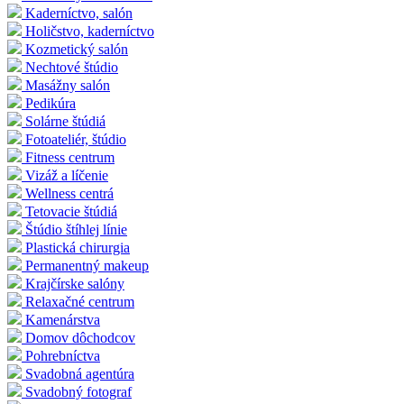
Kaderníctvo, salón
Holičstvo, kaderníctvo
Kozmetický salón
Nechtové štúdio
Masážny salón
Pedikúra
Solárne štúdiá
Fotoateliér, štúdio
Fitness centrum
Vizáž a líčenie
Wellness centrá
Tetovacie štúdiá
Štúdio štíhlej línie
Plastická chirurgia
Permanentný makeup
Krajčírske salóny
Relaxačné centrum
Kamenárstva
Domov dôchodcov
Pohrebníctva
Svadobná agentúra
Svadobný fotograf