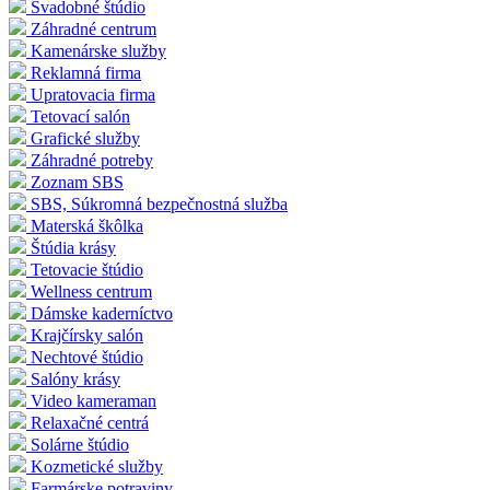
Svadobné štúdio
Záhradné centrum
Kamenárske služby
Reklamná firma
Upratovacia firma
Tetovací salón
Grafické služby
Záhradné potreby
Zoznam SBS
SBS, Súkromná bezpečnostná služba
Materská škôlka
Štúdia krásy
Tetovacie štúdio
Wellness centrum
Dámske kaderníctvo
Krajčírsky salón
Nechtové štúdio
Salóny krásy
Video kameraman
Relaxačné centrá
Solárne štúdio
Kozmetické služby
Farmárske potraviny