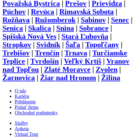
Považská Bystrica
|
Prešov
|
Prievidza
|
Púchov
|
Revúca
|
Rimavská Sobota
|
Rožňava
|
Ružomberok
|
Sabinov
|
Senec
|
Senica
|
Skalica
|
Snina
|
Sobrance
|
Spišská Nová Ves
|
Stará Ľubovňa
|
Stropkov
|
Svidník
|
Šaľa
|
Topoľčany
|
Trebišov
|
Trenčín
|
Trnava
|
Turčianske
Teplice
|
Tvrdošín
|
Veľký Krtíš
|
Vranov
nad Topľou
|
Zlaté Moravce
|
Zvolen
|
Žarnovica
|
Žiar nad Hronom
|
Žilina
O nás
Kariéra
Prihlásenie
Pridať firmu
Obchodné podmienky
Služby
Anketa
Virtual Tour