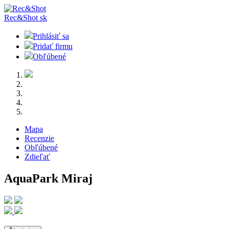
Rec&Shot
sk
Prihlásiť sa
Pridať firmu
Obľúbené
Mapa
Recenzie
Obľúbené
Zdieľať
AquaPark Miraj