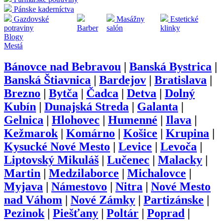
Pánske kaderníctva
Gazdovské
Masážny
Estetické
potraviny
Barber
salón
klinky
Blogy
Mestá
Bánovce nad Bebravou
|
Banská Bystrica
|
Banská Štiavnica
|
Bardejov
|
Bratislava
|
Brezno
|
Bytča
|
Čadca
|
Detva
|
Dolný
Kubín
|
Dunajská Streda
|
Galanta
|
Gelnica
|
Hlohovec
|
Humenné
|
Ilava
|
Kežmarok
|
Komárno
|
Košice
|
Krupina
|
Kysucké Nové Mesto
|
Levice
|
Levoča
|
Liptovský Mikuláš
|
Lučenec
|
Malacky
|
Martin
|
Medzilaborce
|
Michalovce
|
Myjava
|
Námestovo
|
Nitra
|
Nové Mesto
nad Váhom
|
Nové Zámky
|
Partizánske
|
Pezinok
|
Piešťany
|
Poltár
|
Poprad
|