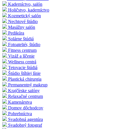
Kaderníctvo, salón
Holičstvo, kaderníctvo
Kozmetický salón
Nechtové štúdio
Masážny salón
Pedikúra
Solárne štúdiá
Fotoateliér, štúdio
Fitness centrum
Vizáž a líčenie
Wellness centrá
Tetovacie štúdiá
Štúdio štíhlej línie
Plastická chirurgia
Permanentný makeup
Krajčírske salóny
Relaxačné centrum
Kamenárstva
Domov dôchodcov
Pohrebníctva
Svadobná agentúra
Svadobný fotograf