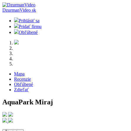
DzurmanVideo
sk
Prihlásiť sa
Pridať firmu
Obľúbené
Mapa
Recenzie
Obľúbené
Zdieľať
AquaPark Miraj