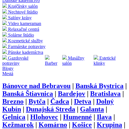
Dámske kaderníctvo
Krajčírsky salón
Nechtové štúdio
Salóny krásy
Video kameraman
Relaxačné centrá
Solárne štúdio
Kozmetické služby
Farmárske potraviny
Pánske kaderníctva
Gazdovské
Masážny
Estetické
potraviny
Barber
salón
klinky
Blogy
Mestá
Bánovce nad Bebravou
|
Banská Bystrica
|
Banská Štiavnica
|
Bardejov
|
Bratislava
|
Brezno
|
Bytča
|
Čadca
|
Detva
|
Dolný
Kubín
|
Dunajská Streda
|
Galanta
|
Gelnica
|
Hlohovec
|
Humenné
|
Ilava
|
Kežmarok
|
Komárno
|
Košice
|
Krupina
|