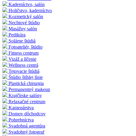
Kaderníctvo, salón
Holičstvo, kaderníctvo
Kozmetický salón
Nechtové štúdio
Masážny salón
Pedikúra
Solárne štúdiá
Fotoateliér, štúdio
Fitness centrum
Vizáž a líčenie
Wellness centrá
Tetovacie štúdiá
Štúdio štíhlej línie
Plastická chirurgia
Permanentný makeup
Krajčírske salóny
Relaxačné centrum
Kamenárstva
Domov dôchodcov
Pohrebníctva
Svadobná agentúra
Svadobný fotograf