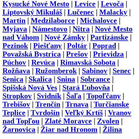
Kysucké Nové Mesto
|
Levice
|
Levoča
|
Liptovský Mikuláš
|
Lučenec
|
Malacky
|
Martin
|
Medzilaborce
|
Michalovce
|
Myjava
|
Námestovo
|
Nitra
|
Nové Mesto
nad Váhom
|
Nové Zámky
|
Partizánske
|
Pezinok
|
Piešťany
|
Poltár
|
Poprad
|
Považská Bystrica
|
Prešov
|
Prievidza
|
Púchov
|
Revúca
|
Rimavská Sobota
|
Rožňava
|
Ružomberok
|
Sabinov
|
Senec
|
Senica
|
Skalica
|
Snina
|
Sobrance
|
Spišská Nová Ves
|
Stará Ľubovňa
|
Stropkov
|
Svidník
|
Šaľa
|
Topoľčany
|
Trebišov
|
Trenčín
|
Trnava
|
Turčianske
Teplice
|
Tvrdošín
|
Veľký Krtíš
|
Vranov
nad Topľou
|
Zlaté Moravce
|
Zvolen
|
Žarnovica
|
Žiar nad Hronom
|
Žilina