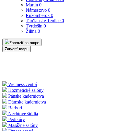
Martin
0
Námestovo
0
Ružomberok
0
Turčianske Teplice
0
Tvrdošín
0
Žilina
0
Zobraziť na mape
Zatvoriť mapu
Wellness centrá
Kozmetické salóny
Pánske kaderníctva
Dámske kaderníctva
Barberi
Nechtové štúdia
Pedikúry
Masážne salóny