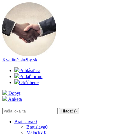
Kvalitné služby
sk
Prihlásiť sa
Pridať firmu
Obľúbené
Dopyt
Anketa
Hľadať (
)
Bratislava
0
Bratislava
0
Malacky
0