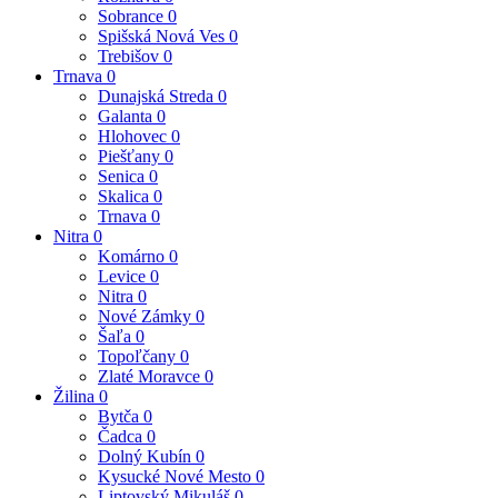
Sobrance
0
Spišská Nová Ves
0
Trebišov
0
Trnava
0
Dunajská Streda
0
Galanta
0
Hlohovec
0
Piešťany
0
Senica
0
Skalica
0
Trnava
0
Nitra
0
Komárno
0
Levice
0
Nitra
0
Nové Zámky
0
Šaľa
0
Topoľčany
0
Zlaté Moravce
0
Žilina
0
Bytča
0
Čadca
0
Dolný Kubín
0
Kysucké Nové Mesto
0
Liptovský Mikuláš
0