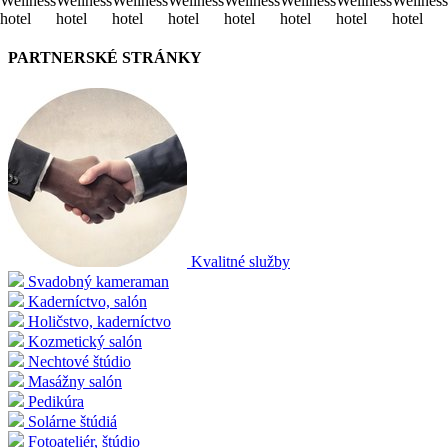
Wellness
Wellness
Wellness
Wellness
Wellness
Wellness
Wellness
Wellness
hotel
hotel
hotel
hotel
hotel
hotel
hotel
hotel
PARTNERSKÉ STRÁNKY
Kvalitné služby
Svadobný kameraman
Kaderníctvo, salón
Holičstvo, kaderníctvo
Kozmetický salón
Nechtové štúdio
Masážny salón
Pedikúra
Solárne štúdiá
Fotoateliér, štúdio