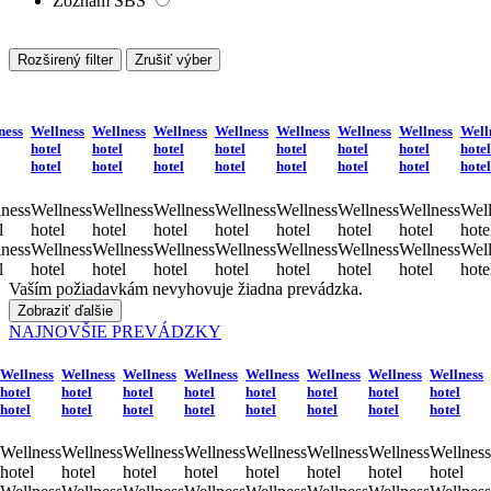
Zoznam SBS
Rozširený filter
Zrušiť výber
ness
Wellness
Wellness
Wellness
Wellness
Wellness
Wellness
Wellness
Well
hotel
hotel
hotel
hotel
hotel
hotel
hotel
hotel
hotel
hotel
hotel
hotel
hotel
hotel
hotel
hotel
ness
Wellness
Wellness
Wellness
Wellness
Wellness
Wellness
Wellness
Well
l
hotel
hotel
hotel
hotel
hotel
hotel
hotel
hote
ness
Wellness
Wellness
Wellness
Wellness
Wellness
Wellness
Wellness
Well
l
hotel
hotel
hotel
hotel
hotel
hotel
hotel
hote
Vaším požiadavkám nevyhovuje žiadna prevádzka.
Zobraziť ďalšie
NAJNOVŠIE PREVÁDZKY
Wellness
Wellness
Wellness
Wellness
Wellness
Wellness
Wellness
Wellness
hotel
hotel
hotel
hotel
hotel
hotel
hotel
hotel
hotel
hotel
hotel
hotel
hotel
hotel
hotel
hotel
Wellness
Wellness
Wellness
Wellness
Wellness
Wellness
Wellness
Wellness
hotel
hotel
hotel
hotel
hotel
hotel
hotel
hotel