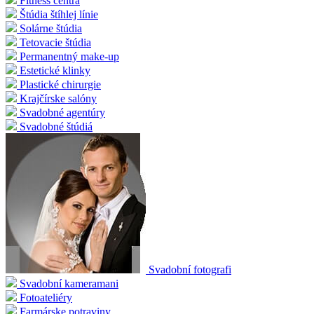
Fitness centrá
Štúdia štíhlej línie
Solárne štúdia
Tetovacie štúdia
Permanentný make-up
Estetické klinky
Plastické chirurgie
Krajčírske salóny
Svadobné agentúry
Svadobné štúdiá
Svadobní fotografi
Svadobní kameramani
Fotoateliéry
Farmárske potraviny