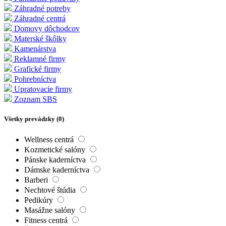
Záhradné potreby
Záhradné centrá
Domovy dôchodcov
Materské škôlky
Kamenárstva
Reklamné firmy
Grafické firmy
Pohrebníctva
Upratovacie firmy
Zoznam SBS
Všetky prevádzky (
0
)
Wellness centrá
Kozmetické salóny
Pánske kaderníctva
Dámske kaderníctva
Barberi
Nechtové štúdia
Pedikúry
Masážne salóny
Fitness centrá