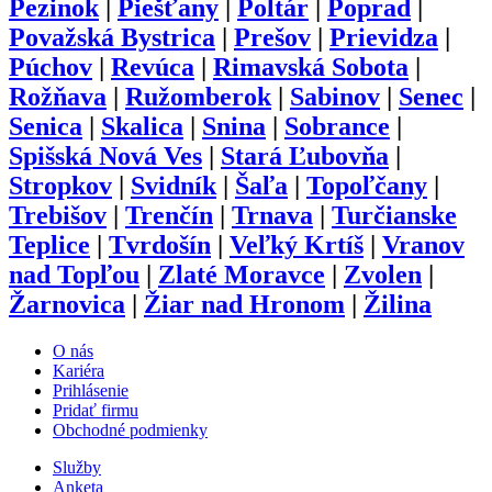
Pezinok
|
Piešťany
|
Poltár
|
Poprad
|
Považská Bystrica
|
Prešov
|
Prievidza
|
Púchov
|
Revúca
|
Rimavská Sobota
|
Rožňava
|
Ružomberok
|
Sabinov
|
Senec
|
Senica
|
Skalica
|
Snina
|
Sobrance
|
Spišská Nová Ves
|
Stará Ľubovňa
|
Stropkov
|
Svidník
|
Šaľa
|
Topoľčany
|
Trebišov
|
Trenčín
|
Trnava
|
Turčianske
Teplice
|
Tvrdošín
|
Veľký Krtíš
|
Vranov
nad Topľou
|
Zlaté Moravce
|
Zvolen
|
Žarnovica
|
Žiar nad Hronom
|
Žilina
O nás
Kariéra
Prihlásenie
Pridať firmu
Obchodné podmienky
Služby
Anketa