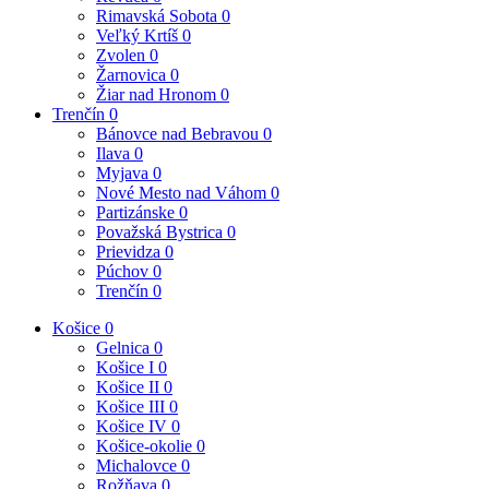
Rimavská Sobota
0
Veľký Krtíš
0
Zvolen
0
Žarnovica
0
Žiar nad Hronom
0
Trenčín
0
Bánovce nad Bebravou
0
Ilava
0
Myjava
0
Nové Mesto nad Váhom
0
Partizánske
0
Považská Bystrica
0
Prievidza
0
Púchov
0
Trenčín
0
Košice
0
Gelnica
0
Košice I
0
Košice II
0
Košice III
0
Košice IV
0
Košice-okolie
0
Michalovce
0
Rožňava
0