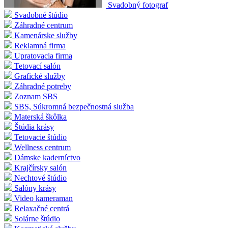
Svadobný fotograf
Svadobné štúdio
Záhradné centrum
Kamenárske služby
Reklamná firma
Upratovacia firma
Tetovací salón
Grafické služby
Záhradné potreby
Zoznam SBS
SBS, Súkromná bezpečnostná služba
Materská škôlka
Štúdia krásy
Tetovacie štúdio
Wellness centrum
Dámske kaderníctvo
Krajčírsky salón
Nechtové štúdio
Salóny krásy
Video kameraman
Relaxačné centrá
Solárne štúdio