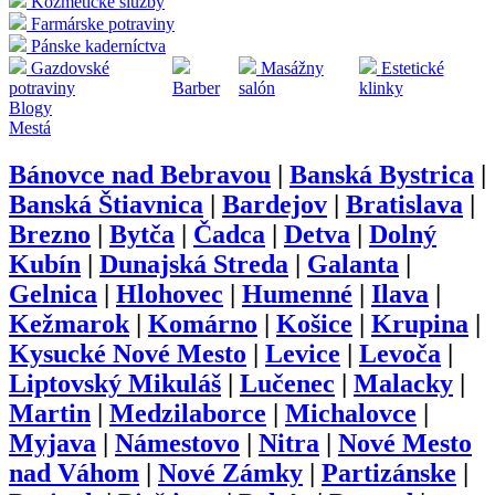
Kozmetické služby
Farmárske potraviny
Pánske kaderníctva
Gazdovské
Masážny
Estetické
potraviny
Barber
salón
klinky
Blogy
Mestá
Bánovce nad Bebravou
|
Banská Bystrica
|
Banská Štiavnica
|
Bardejov
|
Bratislava
|
Brezno
|
Bytča
|
Čadca
|
Detva
|
Dolný
Kubín
|
Dunajská Streda
|
Galanta
|
Gelnica
|
Hlohovec
|
Humenné
|
Ilava
|
Kežmarok
|
Komárno
|
Košice
|
Krupina
|
Kysucké Nové Mesto
|
Levice
|
Levoča
|
Liptovský Mikuláš
|
Lučenec
|
Malacky
|
Martin
|
Medzilaborce
|
Michalovce
|
Myjava
|
Námestovo
|
Nitra
|
Nové Mesto
nad Váhom
|
Nové Zámky
|
Partizánske
|