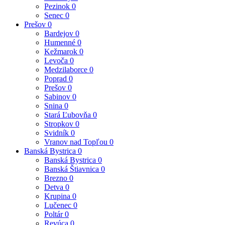
Pezinok
0
Senec
0
Prešov
0
Bardejov
0
Humenné
0
Kežmarok
0
Levoča
0
Medzilaborce
0
Poprad
0
Prešov
0
Sabinov
0
Snina
0
Stará Ľubovňa
0
Stropkov
0
Svidník
0
Vranov nad Topľou
0
Banská Bystrica
0
Banská Bystrica
0
Banská Štiavnica
0
Brezno
0
Detva
0
Krupina
0
Lučenec
0
Poltár
0
Revúca
0