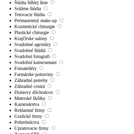
Štúdia štíhlej línie
Solárne štúdia
Tetovacie štúdia
Permanentný make-up
Kozmetické chirurgie
Plastické chirurgie
Krajčírske salóny
Svadobné agentúry
Svadobné štúdiá
Svadobní fotografi
Svadobní kameramani
Fotoateliéry
Farmárske potraviny
Záhradné potreby
Záhradné centrá
Domovy dôchodcov
Materské škôlky
Kamenárstva
Reklamné firmy
Grafické firmy
Pohrebníctva
Upratovacie firmy