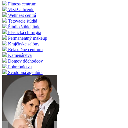
Fitness centrum
Vizáž a líčenie
Wellness centrá
Tetovacie štúdiá
Štúdio štíhlej línie
Plastická chirurgia
Permanentný makeup
Krajčírske salóny
Relaxačné centrum
Kamenárstva
Domov dôchodcov
Pohrebníctva
Svadobná agentúra